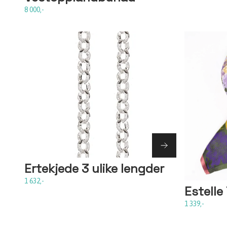
8 000,-
Ertekjede 3 ulike lengder
1 632,-
Estell
1 339,-