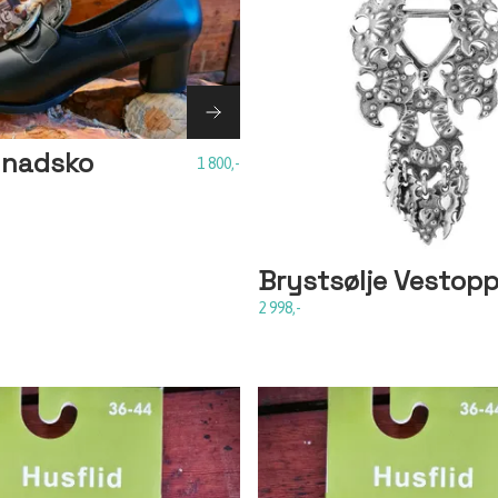
unadsko
1 800,-
Brystsølje Vestop
2 998,-