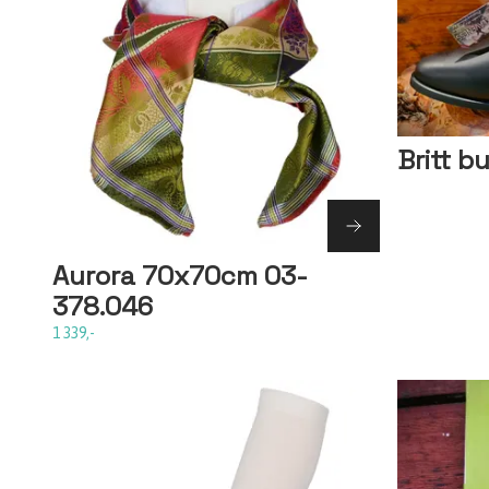
Britt b
Aurora 70x70cm 03-
378.046
1 339,-