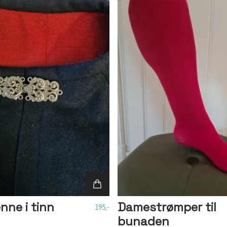
ne i tinn
Damestrømper til
195,-
bunaden