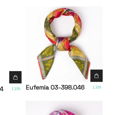
Eufemia 03-398.046
34
1 339,-
1 339,-