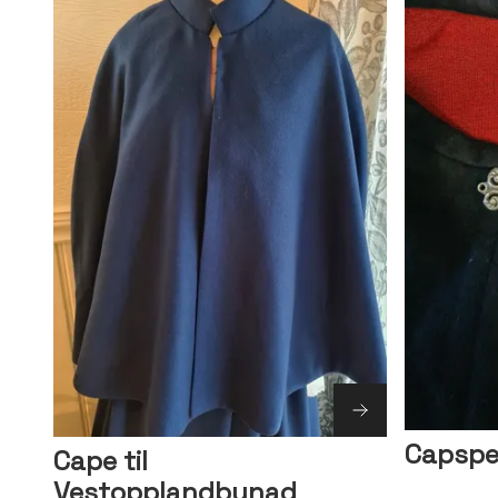
Capspen
Cape til
Vestopplandbunad