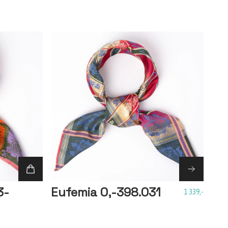
3-
Eufemia 0,-398.031
1 339,-