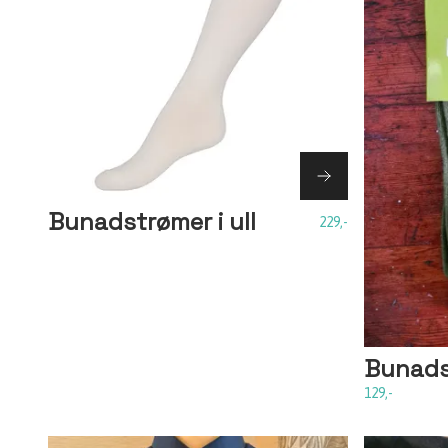
Bunadstrømer i ull
229,-
Bunads
129,-