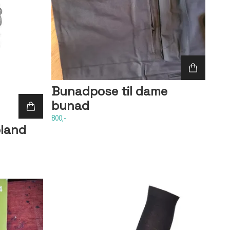
Bunadpose til dame
bunad
800,-
pland