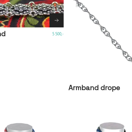
nd
5 500,-
Armband drope