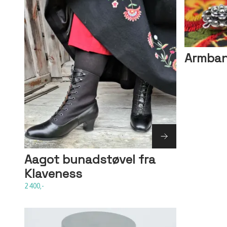
Armba
Aagot bunadstøvel fra
Klaveness
2 400,-