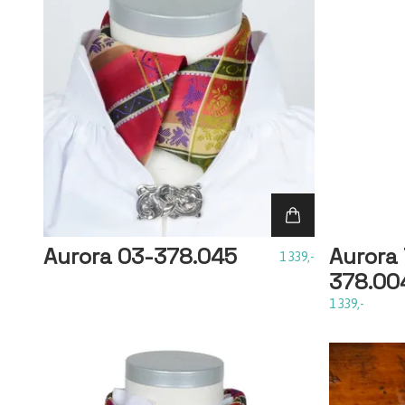
Aurora 03-378.045
Aurora
1 339,-
378.00
1 339,-