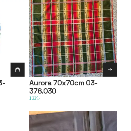
3-
Aurora 70x70cm 03-
378.030
1 339,-