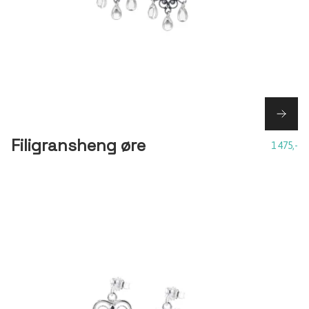
Filigransheng øre
1 475,-