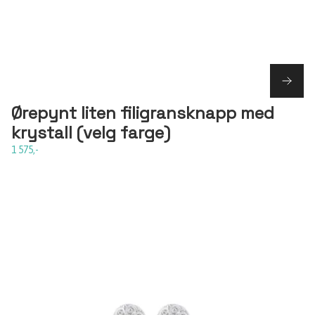
Ørepynt liten filigransknapp med
krystall (velg farge)
1 575,-