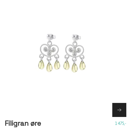
Filigran øre
1 475,-