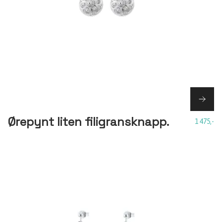
Ørepynt liten filigransknapp.
1 475,-