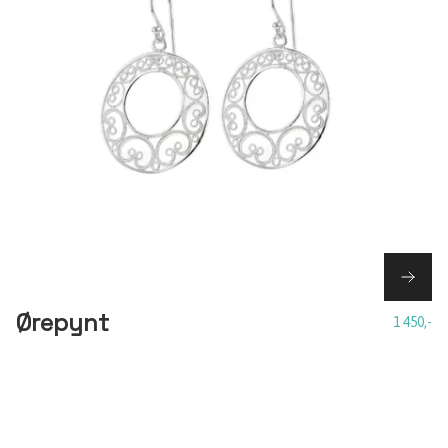
Ørepynt
1 450,-