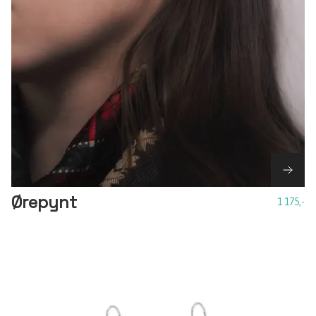
Ørepynt
1 175,-