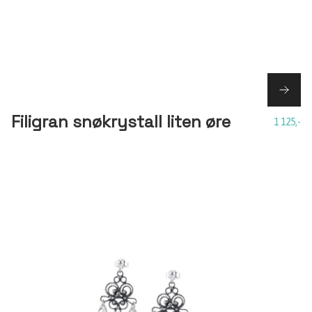
Filigran snøkrystall liten øre
1 125,-