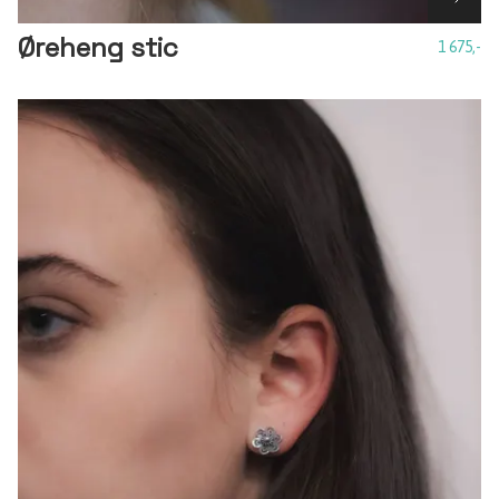
Øreheng stic
1 675,-