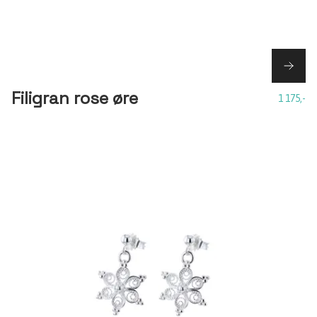
Filigran rose øre
1 175,-