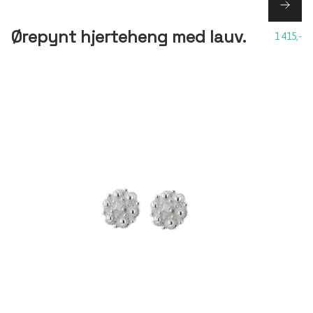
Ørepynt hjerteheng med lauv.
1 415,-