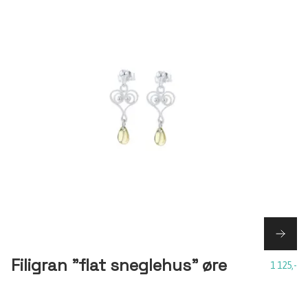
Filigran "flat sneglehus" øre
1 125,-