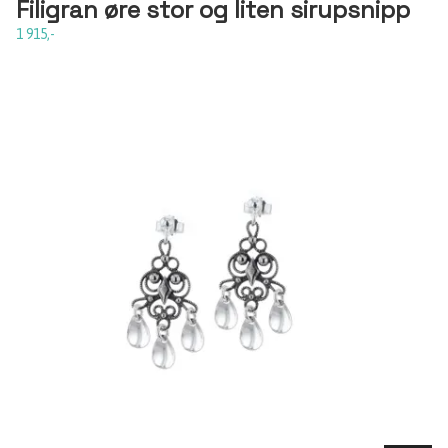
Filigran øre stor og liten sirupsnipp
1 915,-