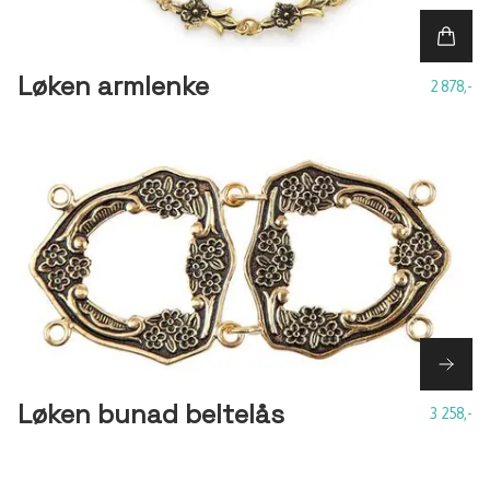
Løken armlenke
2 878,-
Løken bunad beltelås
3 258,-