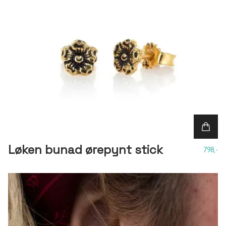
Løken bunad ørepynt stick
798,-