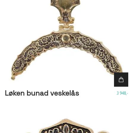
Løken bunad veskelås
3 948,-