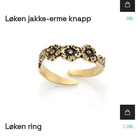
Løken jakke-erme knapp
388,-
Løken ring
1 188,-