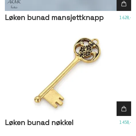
Løken bunad mansjettknapp
1 628,-
Løken bunad nøkkel
1 458,-