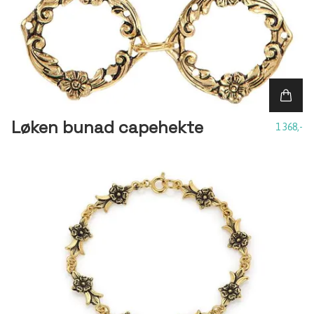
Løken bunad capehekte
1 368,-