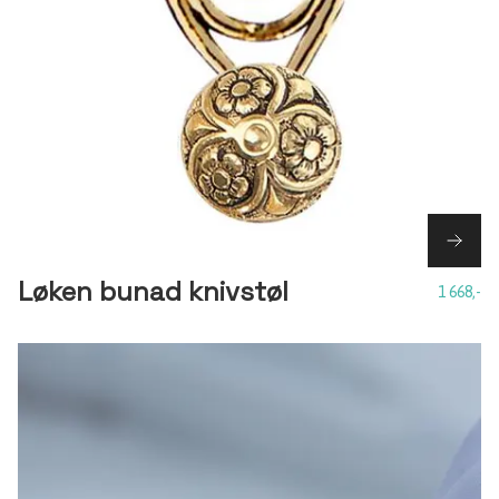
Løken bunad knivstøl
1 668,-