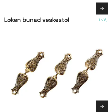
Løken bunad veskestøl
1 668,-