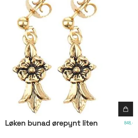
Løken bunad ørepynt liten
848,-