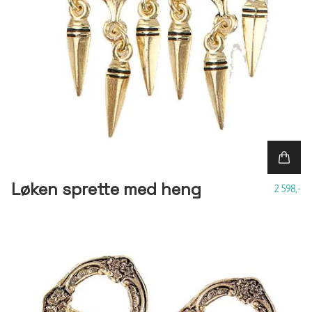
Løken sprette med heng
2 598,-