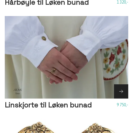
Hårbøyle til Løken bunad
1 320,-
Linskjorte til Løken bunad
9 750,-