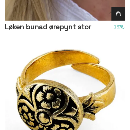
Løken bunad ørepynt stor
1 578,-