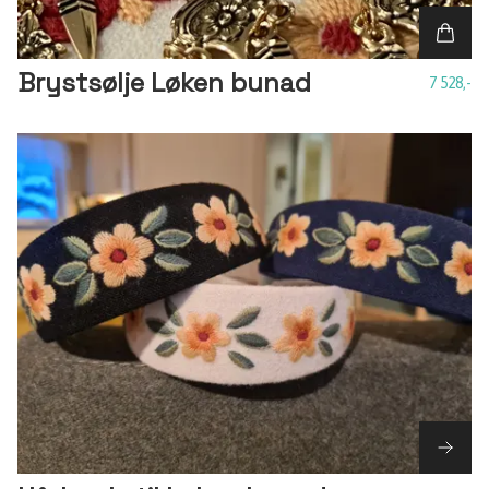
Brystsølje Løken bunad
7 528,-