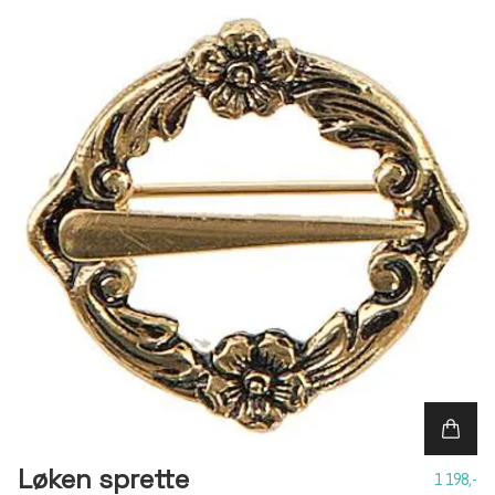
Løken sprette
1 198,-