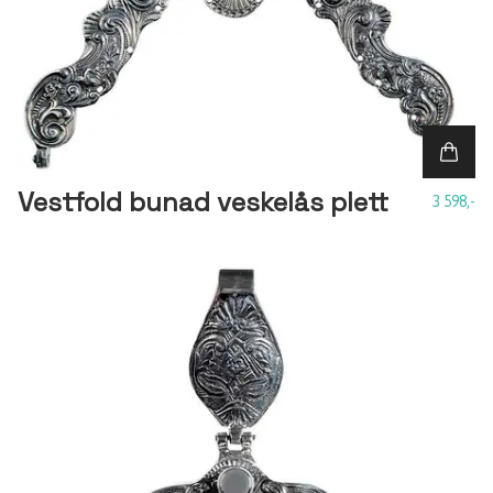
Vestfold bunad veskelås plett
3 598,-