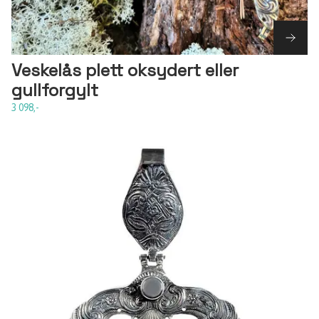
Veskelås plett oksydert eller
gullforgylt
3 098,-