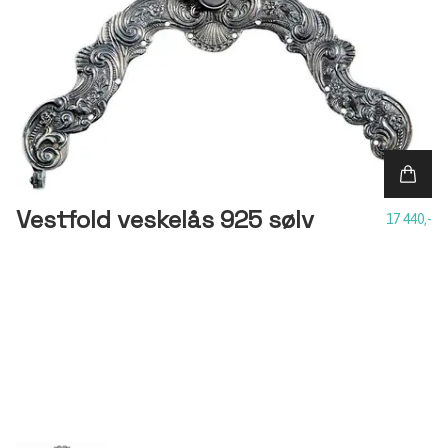
Vestfold veskelås 925 sølv
17 440,-