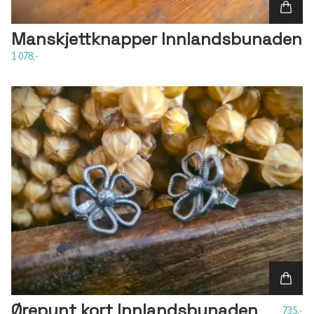
Manskjettknapper Innlandsbunaden
1 078,-
Ørepynt kort Innlandsbunaden
735,-