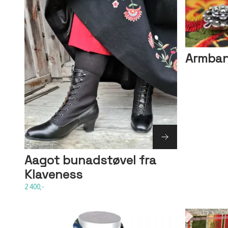
Armba
Aagot bunadstøvel fra
Klaveness
2 400,-