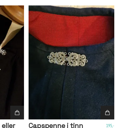
eller
Capspenne i tinn
195,-