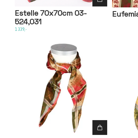
Estelle 70x70cm 03-
Eufemi
524,031
1 339,-