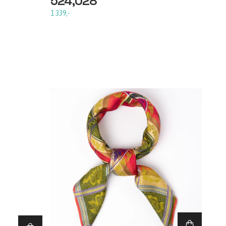
524,028
1 339,-