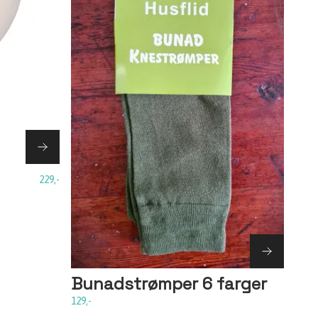
229,-
Bunadstrømper 6 farger
129,-