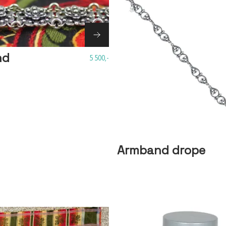
nd
5 500,-
Armband drope