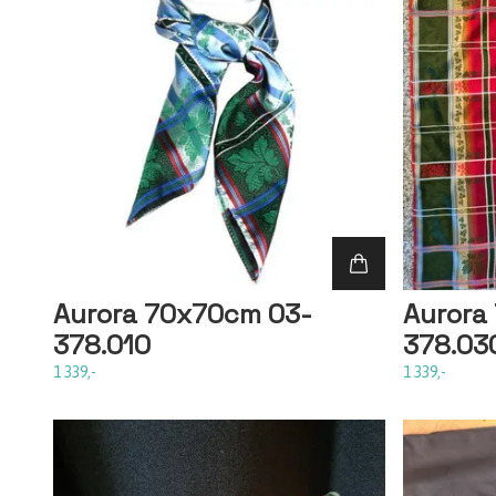
Aurora 70x70cm 03-
Aurora
378.010
378.03
1 339,-
1 339,-