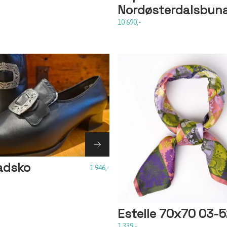
Nordøsterdalsbun
10 690,-
adsko
1 946,-
Estelle 70x70 03-
1 339,-