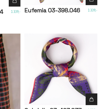
Eufemia 03-398.046
34
1 339,-
1 339,-