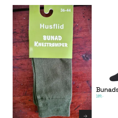
Bunadst
189,-