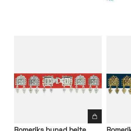
Romeriks bunad belte
Romeri