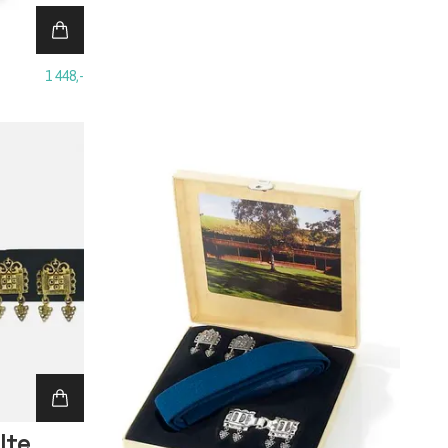
1 448,-
lte