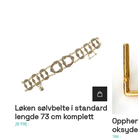
Løken sølvbelte i standard
lengde 73 cm komplett
Oppheng
28 998,-
oksyder
788,-