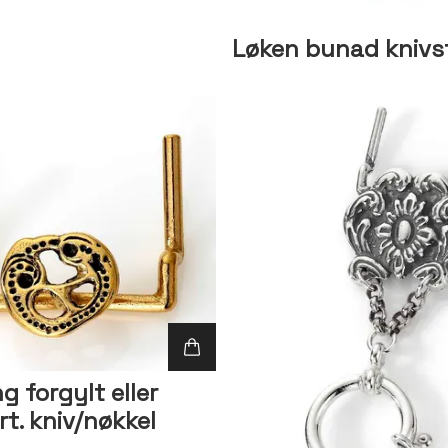
Løken bunad knivs
 forgylt eller
t. kniv/nøkkel