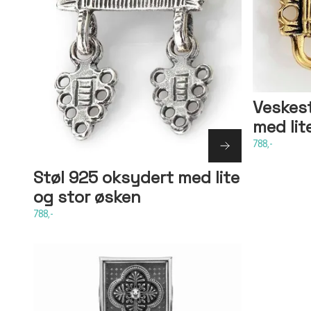
Veskes
med lit
788,-
Støl 925 oksydert med lite
og stor øsken
788,-