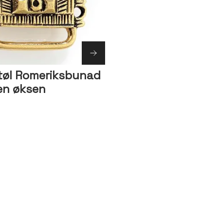
tøl Romeriksbunad
en øksen