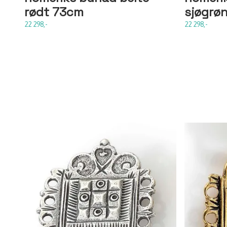
rødt 73cm
sjøgrø
22 298,-
22 298,-