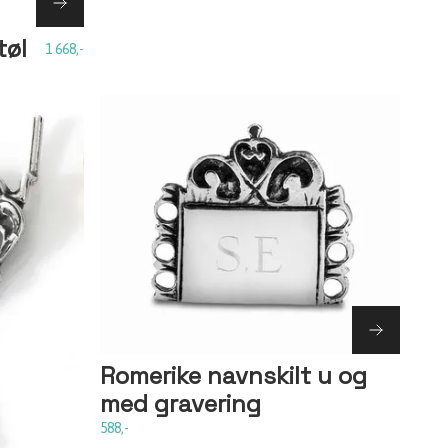
tøl
1 668,-
Romerike navnskilt u og
med gravering
588,-