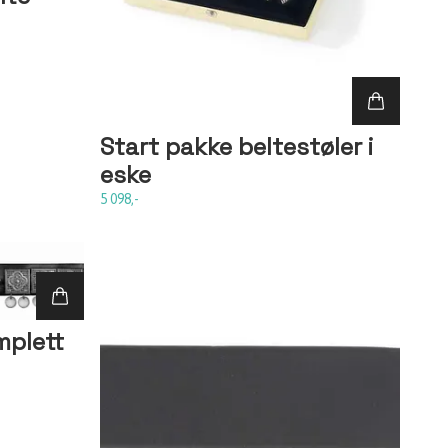
Start pakke beltestøler i
eske
5 098,-
mplett