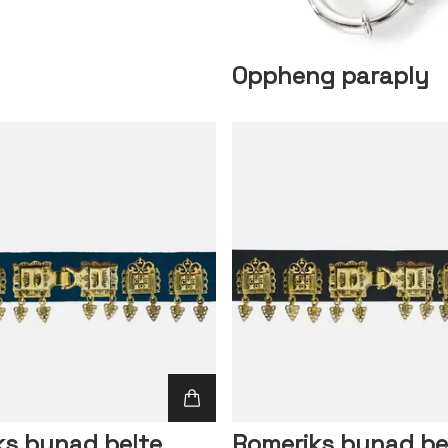
Oppheng paraply
ks bunad belte
Romeriks bunad be