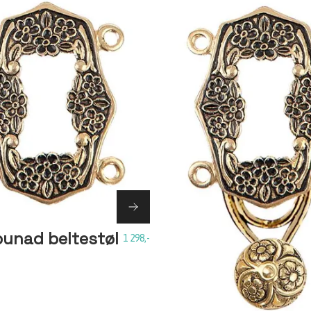
bunad beltestøl
1 298,-