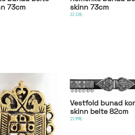
nn 73cm
skinn 73cm
22 138,-
Vestfold bunad ko
skinn belte 82cm
15 998,-