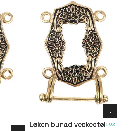
Løken bunad veskestøl
1 668,-