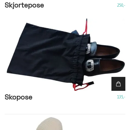
Skjortepose
250,-
Skopose
135,-