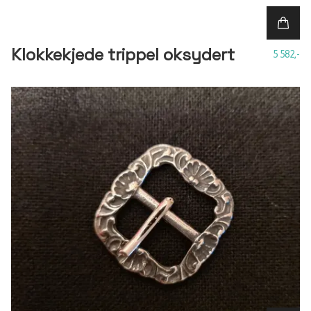
Klokkekjede trippel oksydert
5 582,-