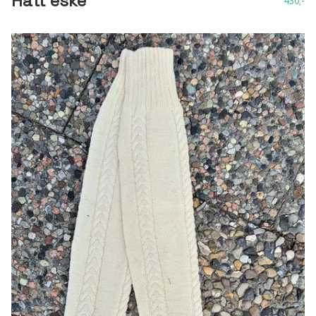
Hatt eske
430,-