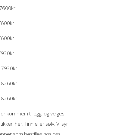
17600kr
7600kr
7600kr
7930kr
17930kr
18260kr
18260kr
r kommer i tillegg, og velges i
tikken her. Tinn eller sølv. Vi syr
pper som bestilles hos oss.