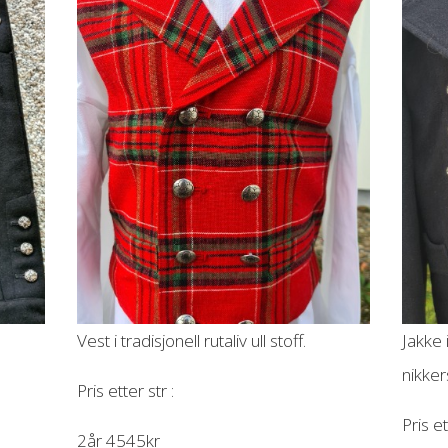
.
Vest i tradisjonell rutaliv ull stoff.
Jakke 
nikke
Pris etter str :
Pris et
2år 4545kr