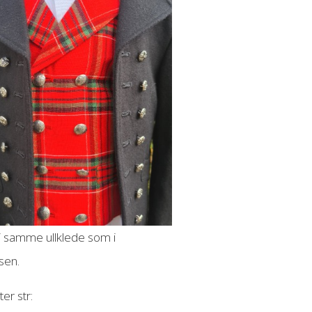
i samme ullklede som i
rsen.
ter str: