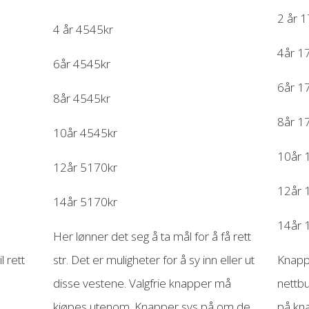
2 år 
4 år 4545kr
4år 1
6år 4545kr
6år 1
8år 4545kr
8år 1
10år 4545kr
10år 
12år 5170kr
12år 
14år 5170kr
14år 
Her lønner det seg å ta mål for å få rett
l rett
str. Det er muligheter for å sy inn eller ut
Knappe
disse vestene. Valgfrie knapper må
nettbu
kjøpes utenom. Knapper sys på om de
på kna