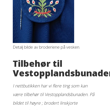
Detalj bilde av broderiene på vesken.
Tilbehør til
Vestopplandsbunade
I nettbutikken har vi flere ting som kan
være tilbehør til Vestopplandsbunaden. På
bildet til høyre ; brodert linskjorte