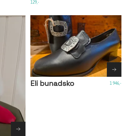
129,-
Eli bunadsko
1 946,-