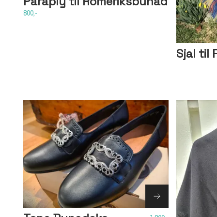
Paraply til Romeriksbunad
800,-
Sjal ti