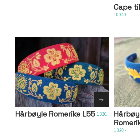
Cape t
10 340,-
Hårbøyle Romerike L55
Hårbøyl
1 320,-
Romeri
1 320,-