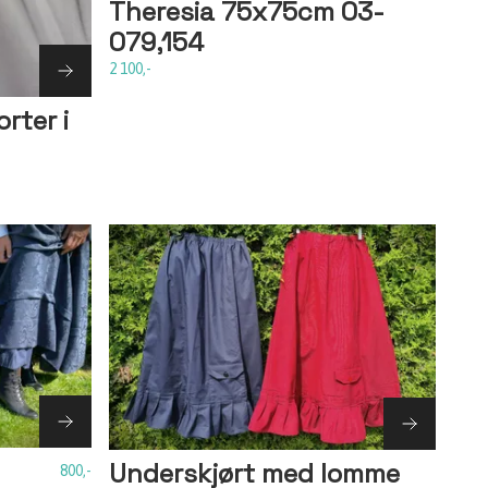
Theresia 75x75cm 03-
079,154
2 100,-
rter i
Underskjørt med lomme
800,-