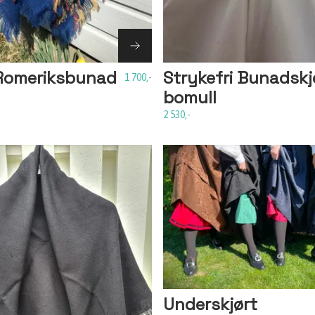
l Romeriksbunad
Strykefri Bunadskjo
1 700,-
bomull
2 530,-
Underskjørt