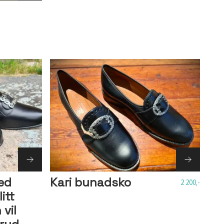
ed
Kari bunadsko
2 200,-
itt
 vil