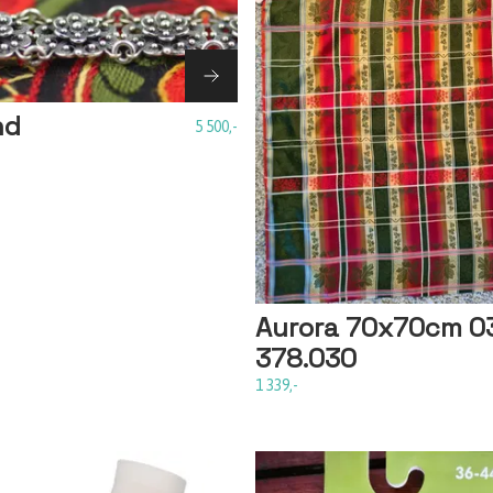
nd
5 500,-
Aurora 70x70cm 0
378.030
1 339,-