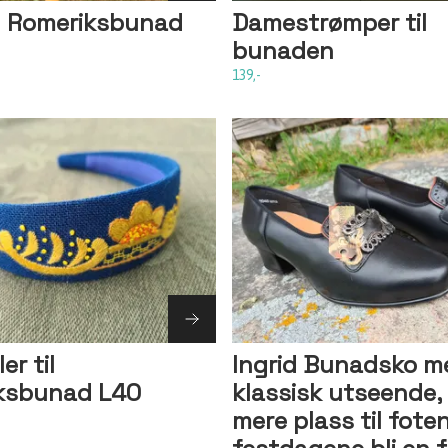
il Romeriksbunad
Damestrømper til
bunaden
139,-
er til
Ingrid Bunadsko m
ksbunad L40
klassisk utseende, l
mere plass til foten