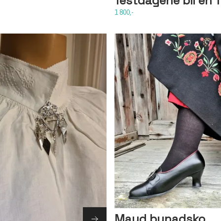
festdagene bli en f
1 800,-
Maud bunadsko