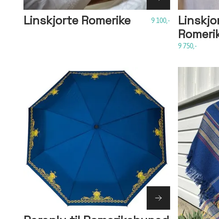
Linskjorte Romerike
Linskjor
9 100,-
Romeri
9 750,-