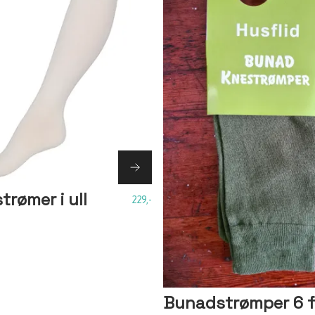
rømer i ull
229,-
Bunadstrømper 6 f