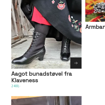
Armba
Aagot bunadstøvel fra
Klaveness
2 400,-