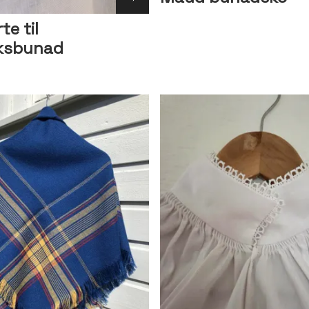
te til
ksbunad