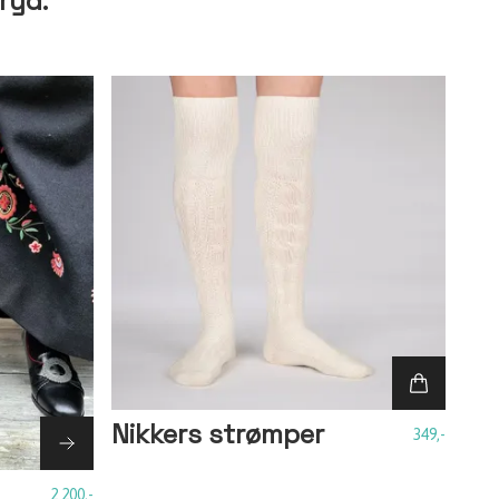
ryd.
Nikkers strømper
349,-
2 200,-