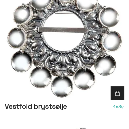
Vestfold brystsølje
4 628,-