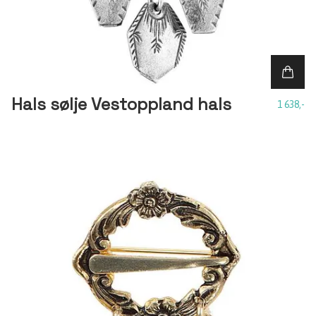
Hals sølje Vestoppland hals
1 638,-