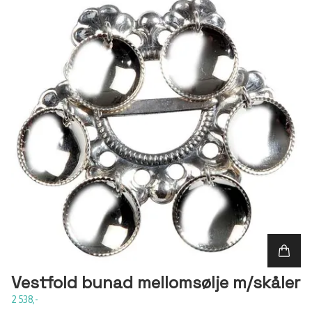
Vestfold bunad mellomsølje m/skåler
2 538,-