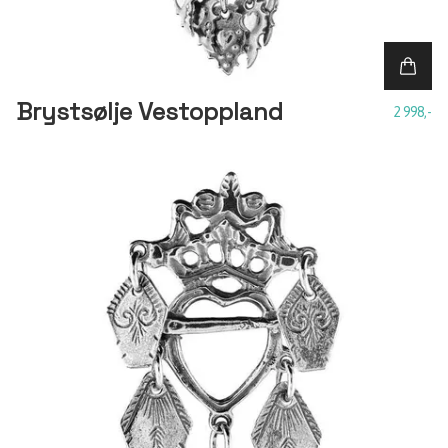
Brystsølje Vestoppland
2 998,-