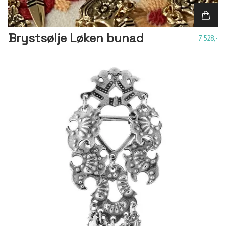
Brystsølje Løken bunad
7 528,-