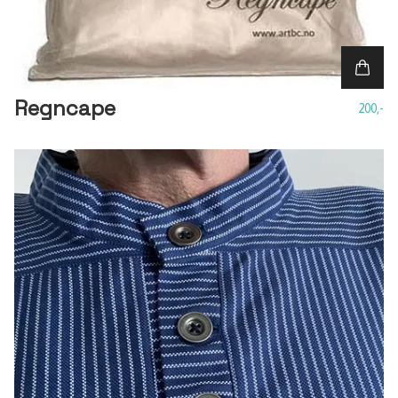
Regncape
200,-