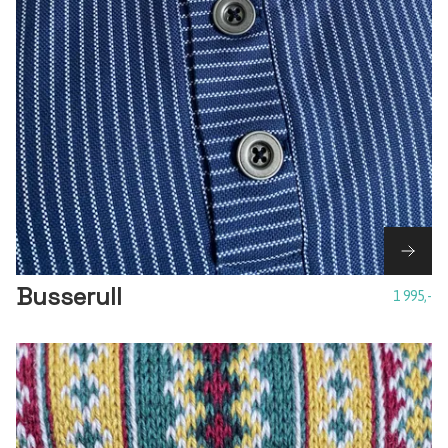
Busserull
1 995,-