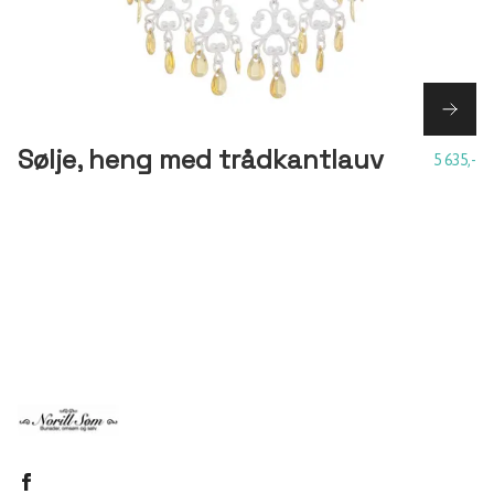
Sølje, heng med trådkantlauv
5 635,-