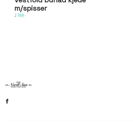
m/spisser
2 769,-