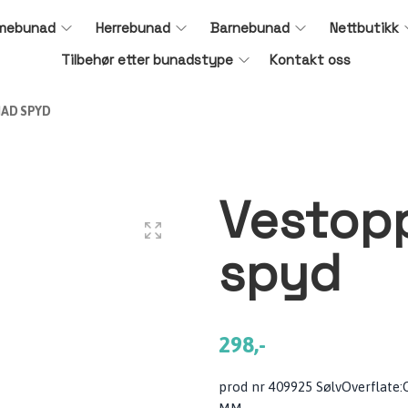
mebunad
Herrebunad
Barnebunad
Nettbutikk
Tilbehør etter bunadstype
Kontakt oss
AD SPYD
Vestop
spyd
298,-
prod nr 409925 SølvOverflate