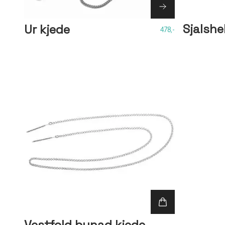
Sjalshe
Ur kjede
478,-
Vestfold bunad kjede