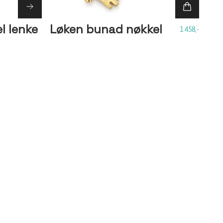
l lenke
Løken bunad nøkkel
1 458,-