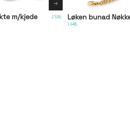
kte m/kjede
Løken bunad Nøkke
2 538,-
1 648,-