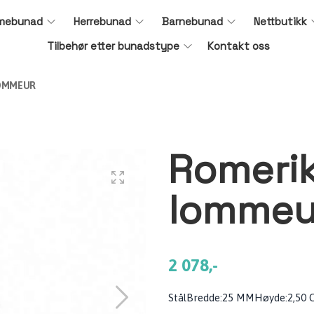
mebunad
Herrebunad
Barnebunad
Nettbutikk
Tilbehør etter bunadstype
Kontakt oss
LOMMEUR
Romeri
lommeu
2 078,-
StålBredde:25 MMHøyde:2,50 