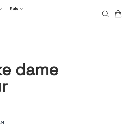
Sølv
ke dame
r
CM