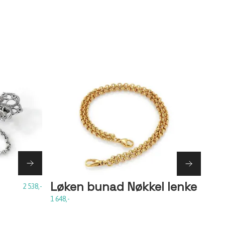
Løken bunad Nøkkel lenke
2 538,-
1 648,-