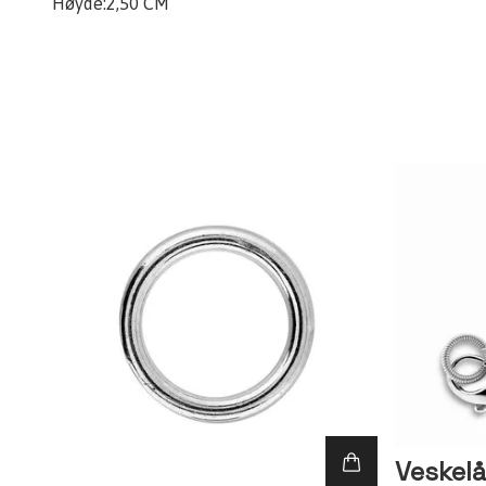
Høyde:2,50 CM
Veskelå