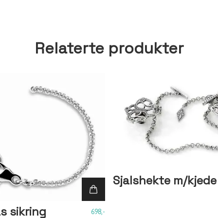
Relaterte produkter
Sjalshekte m/kjede
s sikring
698,-