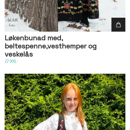
Løkenbunad med,
beltespenne,vesthemper og
veskelås
27 000,-