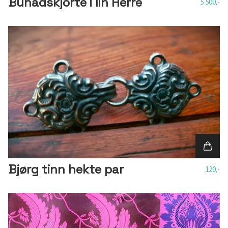
Bunadskjorte i lin Herre
5 500,-
Bjørg tinn hekte par
120,-