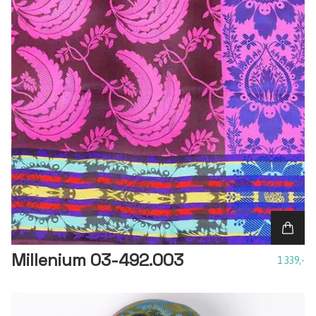
Millenium 03-492.003
1 339,-