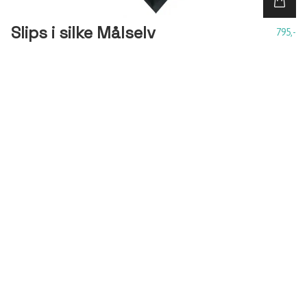
Slips i silke Målselv
795,-
LES MER