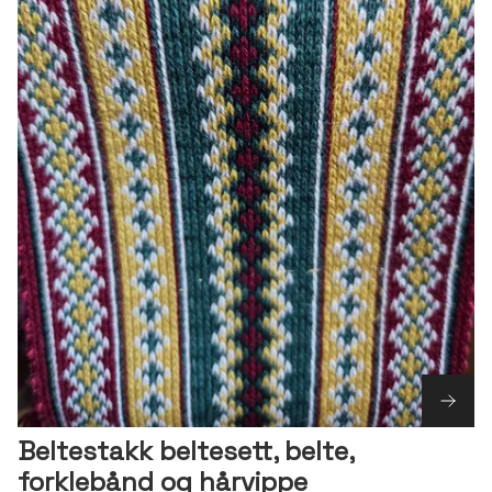
Beltestakk beltesett, belte,
forklebånd og hårvippe