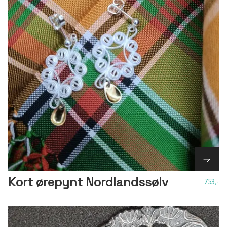
Kort ørepynt Nordlandssølv
753,-