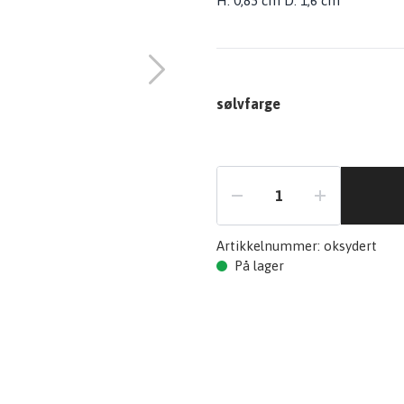
H: 0,85 cm D: 1,6 cm
sølvfarge
Artikkelnummer:
oksydert
På lager