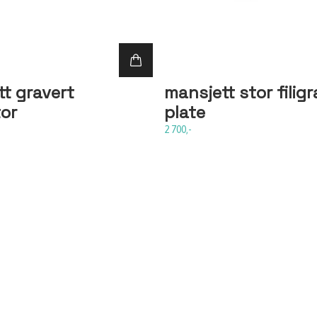
t gravert
mansjett stor filig
or
plate
2 700,-