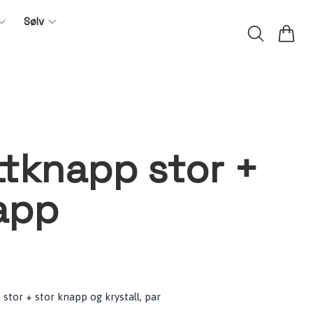
Sølv
tknapp stor +
app
 stor + stor knapp og krystall, par