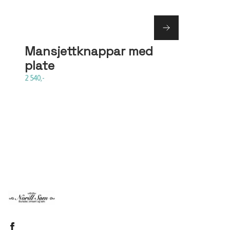
Mansjettknappar med
plate
2 540,-