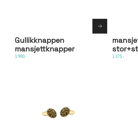
Gullikknappen
mansjet
mansjettknapper
stor+st
1 900,-
1 375,-