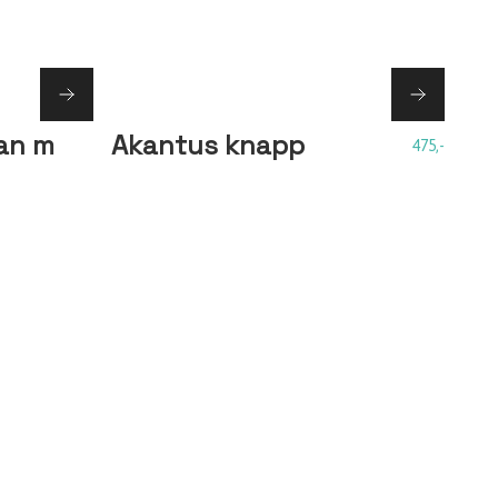
ran m
Akantus knapp
475,-