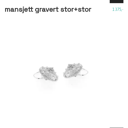
mansjett gravert stor+stor
1 375,-