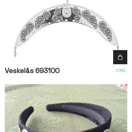
Veskelås 693100
5 942,-