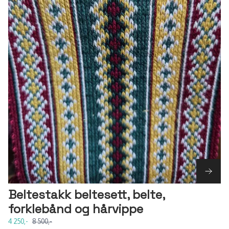
Beltestakk beltesett, belte,
forklebånd og hårvippe
4 250,-
8 500,-