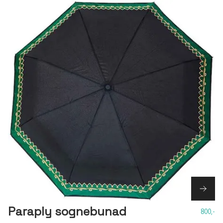
Paraply sognebunad
800,-