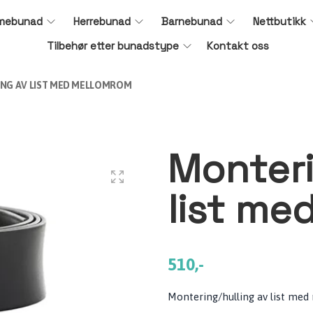
mebunad
Herrebunad
Barnebunad
Nettbutikk
Tilbehør etter bunadstype
Kontakt oss
NG AV LIST MED MELLOMROM
Monteri
list me
510,-
Montering/hulling av list me