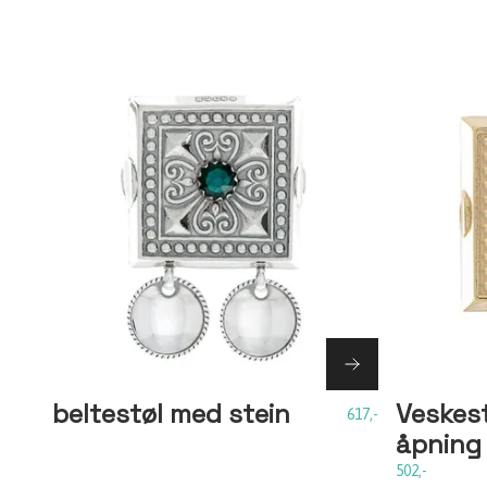
beltestøl med stein
Veskes
617,-
åpning
502,-