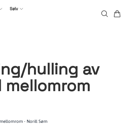
Sølv
ng/hulling av
d mellomrom
d mellomrom - Norill Søm