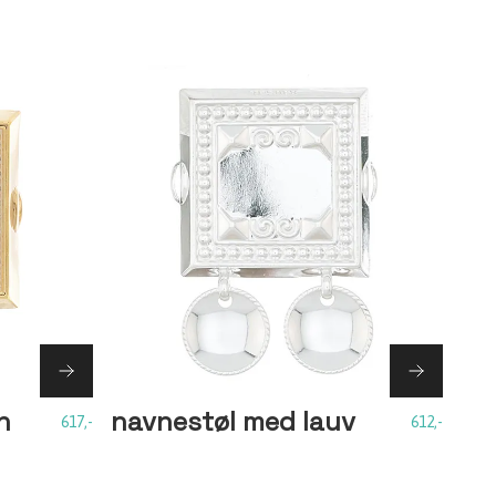
n
navnestøl med lauv
617,-
612,-