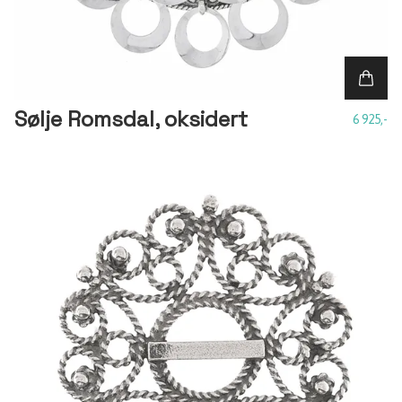
Sølje Romsdal, oksidert
6 925,-