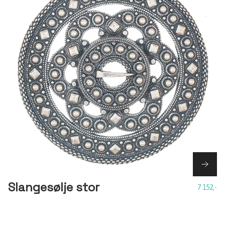
Slangesølje stor
7 152,-