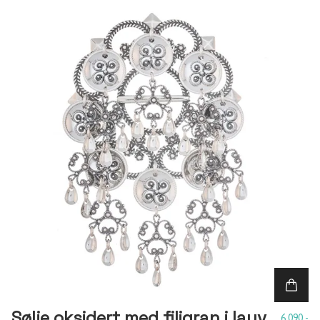
Sølje oksidert med filigran i lauv
6 090,-