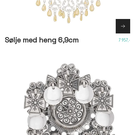
Sølje med heng 6,9cm
7 957,-