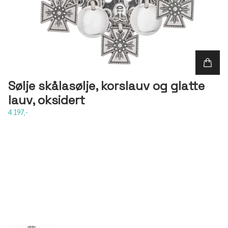
Sølje skålasølje, korslauv og glatte
lauv, oksidert
4 197,-