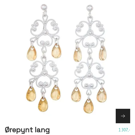
Ørepynt lang
1 307,-