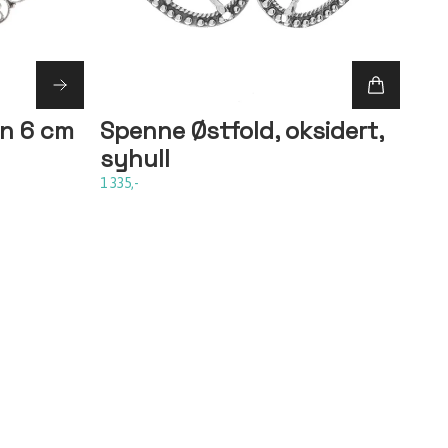
n 6 cm
Spenne Østfold, oksidert,
syhull
1 335,-