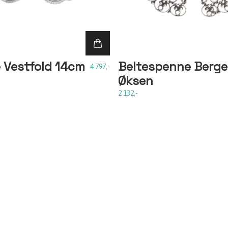
 Vestfold 14cm
Beltespenne Berge
4 797,-
Øksen
2 132,-