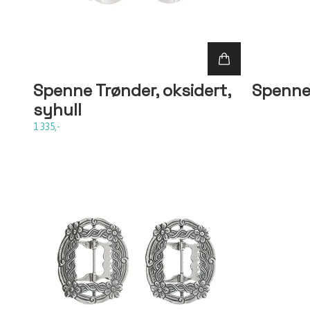
Spenne Trønder, oksidert,
Spenne
syhull
1 335,-