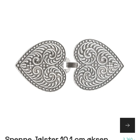
Spenne Jølster 10,1 cm øksen
3 260,-