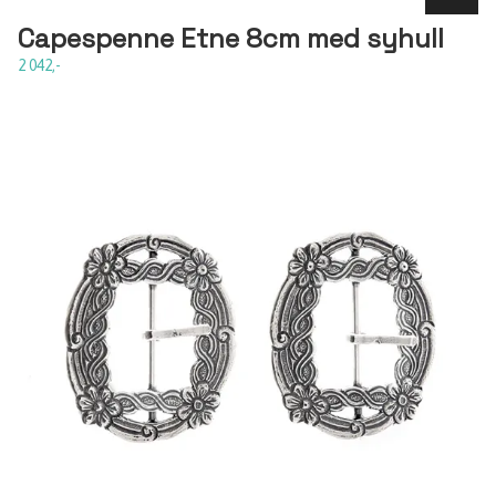
Capespenne Etne 8cm med syhull
2 042,-