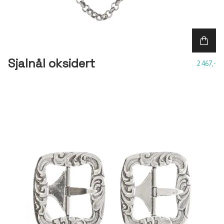
Sjalnål oksidert
2 467,-