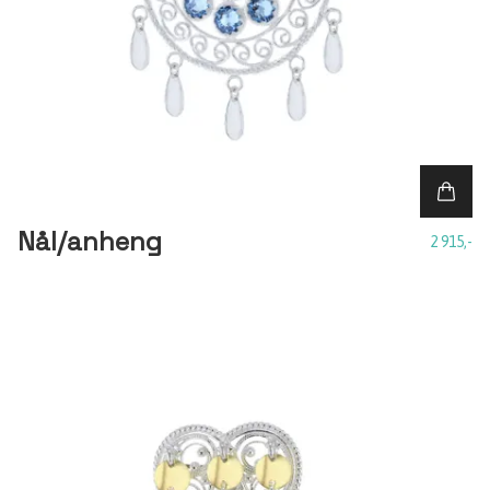
Nål/anheng
2 915,-