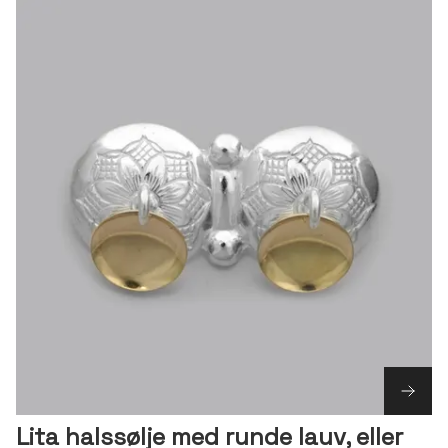
Lita halssølje med runde lauv, eller