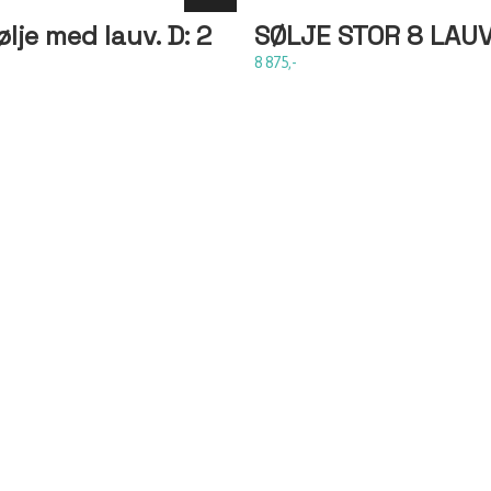
lje med lauv. D: 2
SØLJE STOR 8 LAU
8 875,-