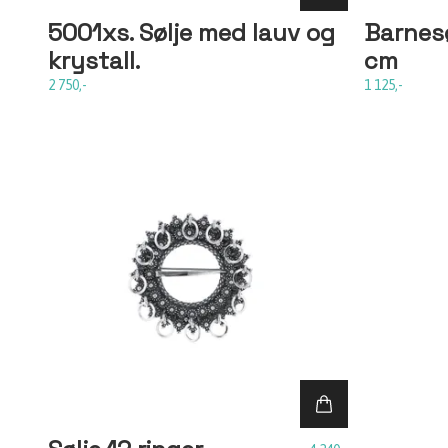
5001xs. Sølje med lauv og
Barnesø
krystall.
cm
2 750,-
1 125,-