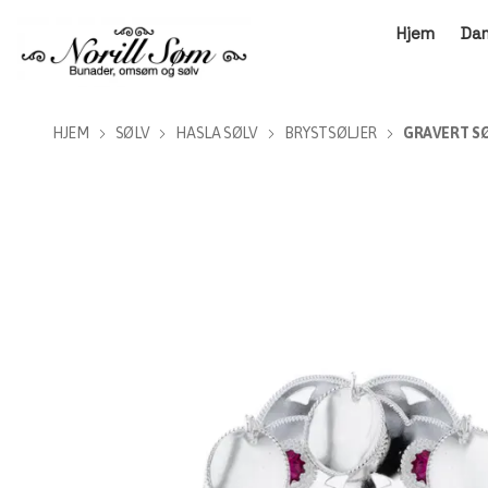
Hjem
Da
HJEM
SØLV
HASLA SØLV
BRYSTSØLJER
GRAVERT SØ