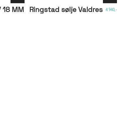
V 18 MM
Ringstad sølje Valdres
4 940,-