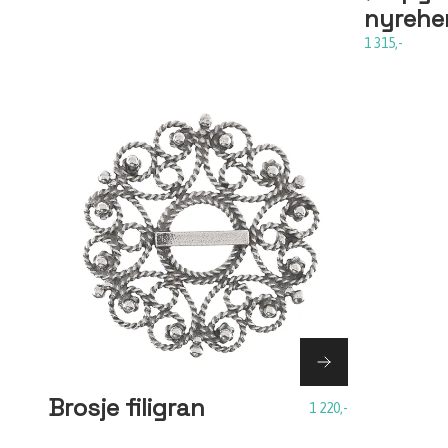
nyrehe
1 315,-
Brosje filigran
1 220,-