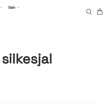
Sølv
silkesjal
m