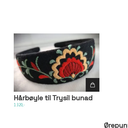
Hårbøyle til Trysil bunad
1 320,-
Ørepyn