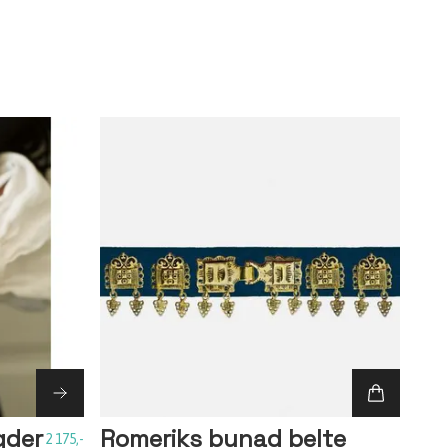
gder
Romeriks bunad belte
2 175,-