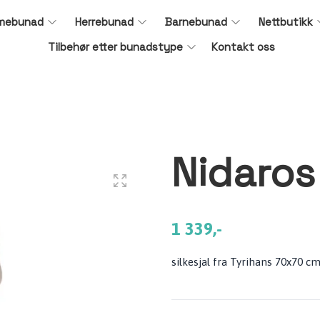
mebunad
Herrebunad
Barnebunad
Nettbutikk
Tilbehør etter bunadstype
Kontakt oss
Nidaros 
1 339,-
silkesjal fra Tyrihans 70x70 c