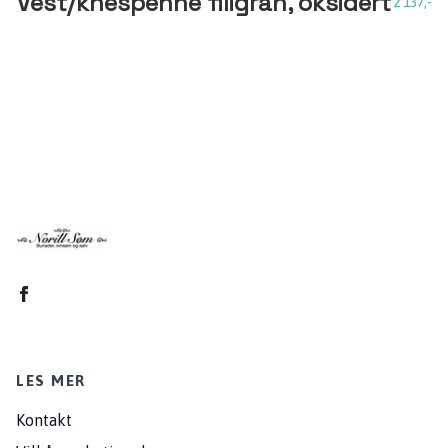
Vest/knespenne filigran, oksidert
2 137,-
LES MER
Kontakt