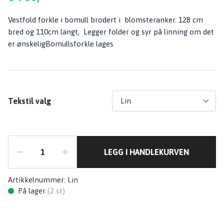
Vestfold forkle i bomull brodert i blomsteranker. 128 cm
bred og 110cm langt, Legger folder og syr på linning om det
er ønskeligBomullsforkle lages
Tekstil valg
LEGG I HANDLEKURVEN
Artikkelnummer:
Lin
På lager
(
2
st)