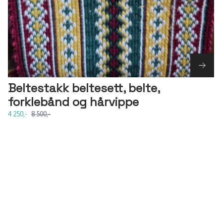
Beltestakk beltesett, belte,
forklebånd og hårvippe
4 250,-
8 500,-